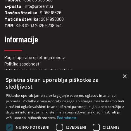
E-pošta:
info@prorent.si
Davčna številka:
SI95818626
Matična številka:
2014998000
TRR:
SI56 0203 2025 5708 154
Informacije
Pogoji uporabe spletnega mesta
Politika zasebnosti
Politika varovanja osebnih podatkov
×
Vrednote na prvem mestu
Spletna stran uporablja piškotke za
Kje smo?
sledljivost
Kontakt
Piškotke uporabljamo za prilagajanje vsebine, oglasov in analizo
O nas
prometa. Podatke o vaši uporabi našega spletnega mesta delimo tudi
z našimi oglaševalskimi in analitičnimi partnerji, ki jih lahko združijo z
drugimi informacijami, ki ste jim jih posredovali ali ki so jih zbrali pri
vaši uporabi njihovih storitev.
Podrobnosti
Vaš zanesljivi partner za nakup in najem viličarjev.
NUJNO POTREBNI
IZVEDBENI
CILJANJE
Rabljeni viličarji za vsakogar!