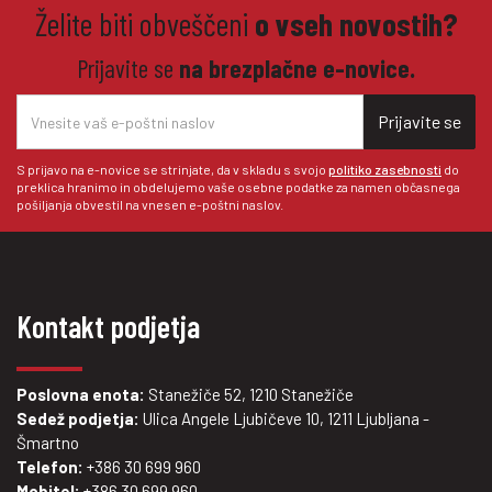
Želite biti obveščeni
o vseh novostih?
Prijavite se
na brezplačne e-novice.
Prijavite se
S prijavo na e-novice se strinjate, da v skladu s svojo
politiko zasebnosti
do
preklica hranimo in obdelujemo vaše osebne podatke za namen občasnega
pošiljanja obvestil na vnesen e-poštni naslov.
Kontakt podjetja
Poslovna enota:
Stanežiče 52, 1210 Stanežiče
Sedež podjetja:
Ulica Angele Ljubičeve 10, 1211 Ljubljana -
Šmartno
Telefon:
+386 30 699 960
Mobitel:
+386 30 699 960