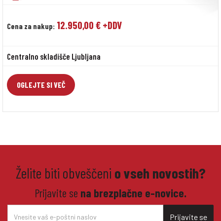
12.950,00 € +DDV
Cena za nakup:
Centralno skladišče Ljubljana
OGLEJTE SI VEČ
Želite biti obveščeni
o vseh novostih?
Prijavite se
na brezplačne e-novice.
Prijavite se