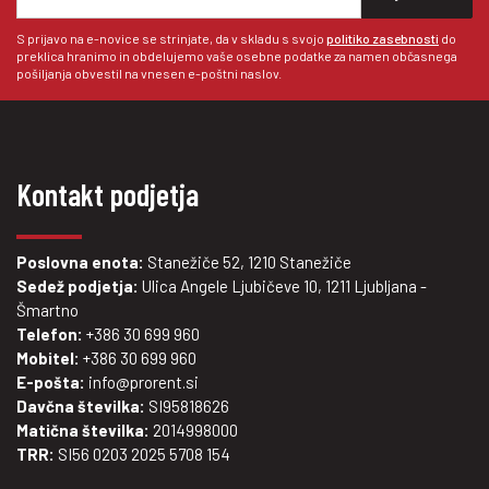
S prijavo na e-novice se strinjate, da v skladu s svojo
politiko zasebnosti
do
preklica hranimo in obdelujemo vaše osebne podatke za namen občasnega
pošiljanja obvestil na vnesen e-poštni naslov.
Kontakt podjetja
Poslovna enota:
Stanežiče 52, 1210 Stanežiče
Sedež podjetja:
Ulica Angele Ljubičeve 10, 1211 Ljubljana -
Šmartno
Telefon:
+386 30 699 960
Mobitel:
+386 30 699 960
E-pošta:
info@prorent.si
Davčna številka:
SI95818626
Matična številka:
2014998000
TRR:
SI56 0203 2025 5708 154