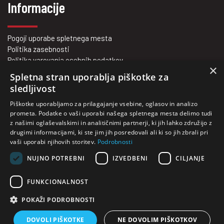
Informacije
Pogoji uporabe spletnega mesta
Politika zasebnosti
Politika varovanja osebnih podatkov
×
Vrednote na prvem mestu
Spletna stran uporablja piškotke za
Kje smo?
sledljivost
Kontakt
Piškotke uporabljamo za prilagajanje vsebine, oglasov in analizo
O nas
prometa. Podatke o vaši uporabi našega spletnega mesta delimo tudi
z našimi oglaševalskimi in analitičnimi partnerji, ki jih lahko združijo z
drugimi informacijami, ki ste jim jih posredovali ali ki so jih zbrali pri
vaši uporabi njihovih storitev.
Podrobnosti
Vaš zanesljivi partner za nakup in najem viličarjev.
NUJNO POTREBNI
IZVEDBENI
CILJANJE
Rabljeni viličarji za vsakogar!
FUNKCIONALNOST
POKAŽI PODROBNOSTI
Copyright 2026 PRORENT d.o.o.
Produkcija: PNV
DOVOLI PIŠKOTKE
NE DOVOLIM PIŠKOTKOV