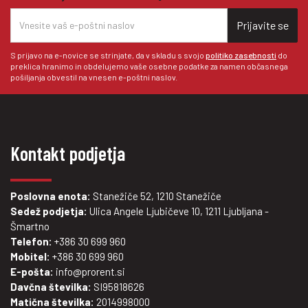
Prijavite se
S prijavo na e-novice se strinjate, da v skladu s svojo
politiko zasebnosti
do
preklica hranimo in obdelujemo vaše osebne podatke za namen občasnega
pošiljanja obvestil na vnesen e-poštni naslov.
Kontakt podjetja
Poslovna enota:
Stanežiče 52, 1210 Stanežiče
Sedež podjetja:
Ulica Angele Ljubičeve 10, 1211 Ljubljana -
Šmartno
Telefon:
+386 30 699 960
Mobitel:
+386 30 699 960
E-pošta:
info@prorent.si
Davčna številka:
SI95818626
Matična številka:
2014998000