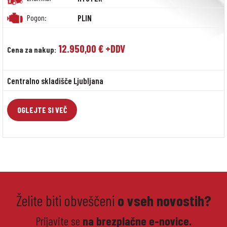
Pogon:
PLIN
12.950,00 € +DDV
Cena za nakup:
Centralno skladišče Ljubljana
OGLEJTE SI VEČ
Želite biti obveščeni
o vseh novostih?
Prijavite se
na brezplačne e-novice.