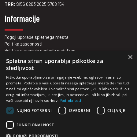
TRR:
SI56 0203 2025 5708 154
Informacije
Pogoji uporabe spletnega mesta
Politika zasebnosti
Politika varovanja osebnih podatkov
×
Vrednote na prvem mestu
Spletna stran uporablja piškotke za
Kje smo?
sledljivost
Kontakt
Piškotke uporabljamo za prilagajanje vsebine, oglasov in analizo
O nas
prometa. Podatke o vaši uporabi našega spletnega mesta delimo tudi
z našimi oglaševalskimi in analitičnimi partnerji, ki jih lahko združijo z
drugimi informacijami, ki ste jim jih posredovali ali ki so jih zbrali pri
vaši uporabi njihovih storitev.
Podrobnosti
Vaš zanesljivi partner za nakup in najem viličarjev.
NUJNO POTREBNI
IZVEDBENI
CILJANJE
Rabljeni viličarji za vsakogar!
FUNKCIONALNOST
POKAŽI PODROBNOSTI